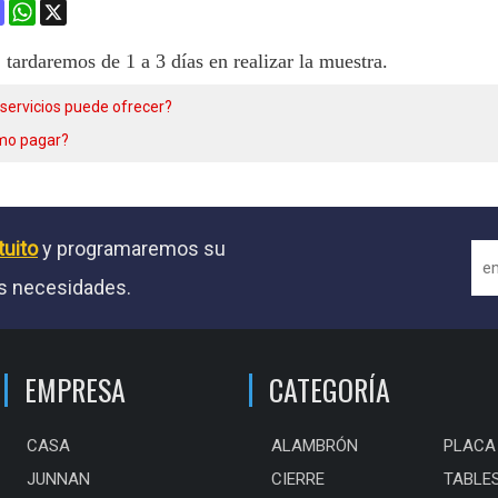
ok
terest
Mastodon
WhatsApp
X
, tardaremos de 1 a 3 días en realizar la muestra.
servicios puede ofrecer?
mo pagar?
tuito
y programaremos su
sus necesidades.
EMPRESA
CATEGORÍA
CASA
ALAMBRÓN
JUNNAN
CIERRE