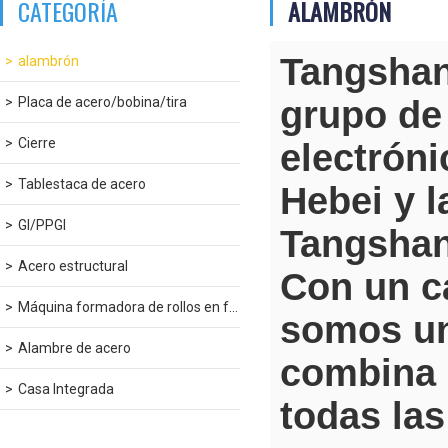
CATEGORÍA
ALAMBRÓN
Tangshan
alambrón
Placa de acero/bobina/tira
grupo de
Cierre
electróni
Tablestaca de acero
Hebei y l
GI/PPGI
Tangshan
Acero estructural
Con un ca
Máquina formadora de rollos en frío
somos un
Alambre de acero
combina 
Casa Integrada
todas la