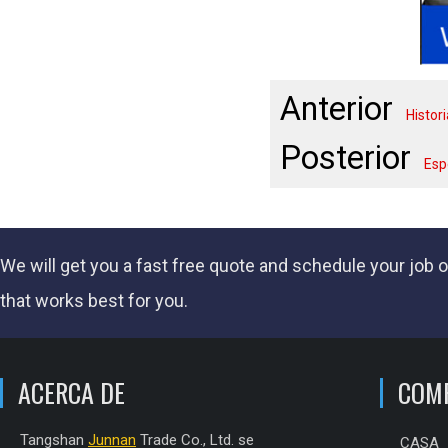
Anterior
Histor
Posterior
Esp
We will get you a fast
free quote
and schedule your job o
that works best for you.
ACERCA DE
COM
Tangshan
Junnan
Trade Co., Ltd. se
CASA