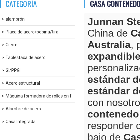
CATEGORÍA
CASA CONTENEDO
Junnan St
alambrón
China de
C
Placa de acero/bobina/tira
Australia
,
Cierre
expandible
Tablestaca de acero
personaliz
GI/PPGI
estándar d
Acero estructural
estándar d
Máquina formadora de rollos en frío
con nosotro
Alambre de acero
contenedor
Casa Integrada
responder 
bajo de
Cas