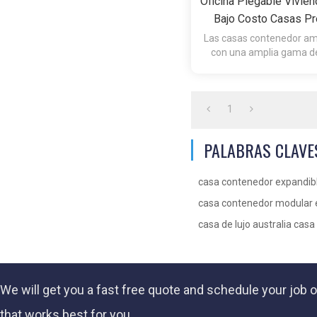
Oficina Plegable Vivie
Bajo Costo Casas Pr
Plegables Casa Prefa
Las casas contenedor am
con una amplia gama d
Contenedo
personalizaci
1
PALABRAS CLAVE
casa contenedor expandib
casa contenedor modular 
casa de lujo australia cas
We will get you a fast
free quote
and schedule your job o
that works best for you.