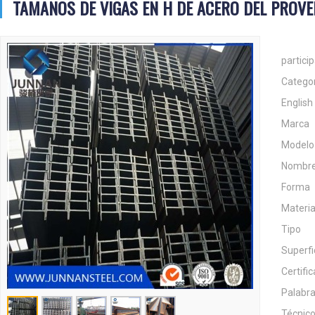
TAMAÑOS DE VIGAS EN H DE ACERO DEL PROVE
partici
Catego
English 
Marca
Modelo
Nombre
Forma
Materia
Tipo
Superfi
Certifi
Palabra
Técnic