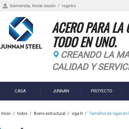
bienvenida,
Iniciar sesión
/
registro
ACERO PARA LA 
TODO EN UNO.
CREANDO LA MA
CALIDAD Y SERVIC
CASA
JUNNAN
PROYECTO
BLOG
Inicio
/
todos
/
Acero estructural
/
viga H
/
Tamaños de vigas en H