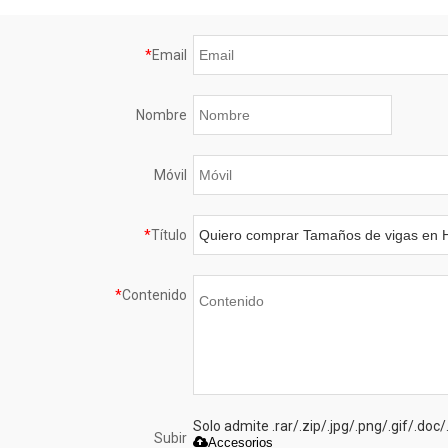
*
Email
Nombre
Móvil
*
Título
*
Contenido
Solo admite .rar/.zip/.jpg/.png/.gif/.do
Subir
Accesorios