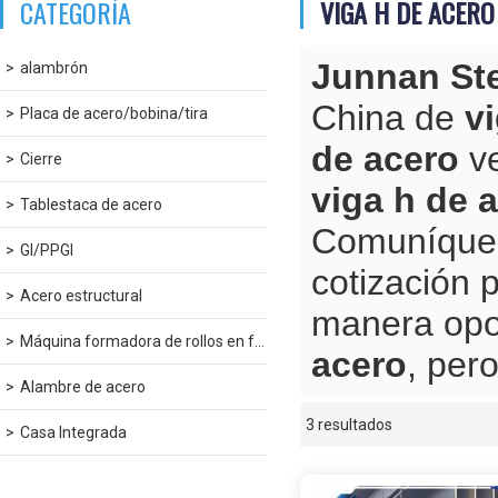
CATEGORÍA
VIGA H DE ACERO
Junnan St
alambrón
China de
v
Placa de acero/bobina/tira
de acero
ve
Cierre
viga h de 
Tablestaca de acero
Comuníques
GI/PPGI
cotización 
Acero estructural
manera opo
Máquina formadora de rollos en frío
acero
, per
Alambre de acero
3 resultados
escaparate
Casa Integrada