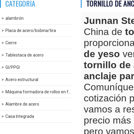
CATEGORÍA
TORNILLO DE ANC
Junnan St
alambrón
China de
t
Placa de acero/bobina/tira
proporcion
Cierre
de yeso
ven
Tablestaca de acero
tornillo d
GI/PPGI
anclaje pa
Acero estructural
Comuníques
Máquina formadora de rollos en frío
cotización 
Alambre de acero
vamos a re
Casa Integrada
precio más
pero vamos 