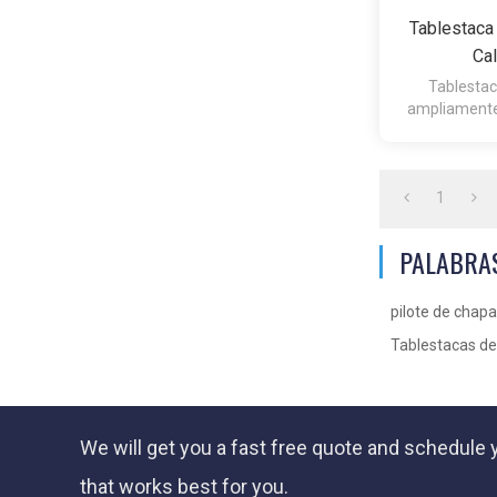
Tablestaca
Cal
Tablestac
ampliamente
túneles, pu
1
PALABRA
pilote de chap
Tablestacas de
We will get you a fast
free quote
and schedule y
that works best for you.