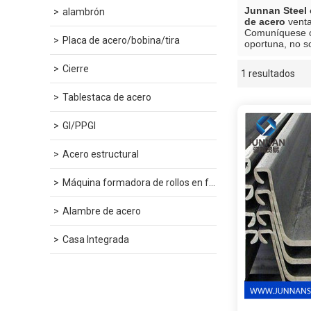
Junnan Steel
alambrón
de acero
venta
Comuníquese co
Placa de acero/bobina/tira
oportuna, no s
Cierre
1 resultados
escaparate
Tablestaca de acero
GI/PPGI
Acero estructural
Máquina formadora de rollos en frío
Alambre de acero
Casa Integrada