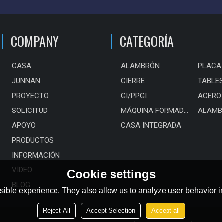
COMPANY
CATEGORÍA
CASA
ALAMBRÓN
JUNNAN
CIERRE
PROYECTO
GI/PPGI
SOLICITUD
MÁQUINA FORMADORA DE ROLLOS EN FRÍO
ALAMB
APOYO
CASA INTEGRADA
PRODUCTOS
INFORMACIÓN
VÍDEO
Cookie settings
BLOG
ible experience. They also allow us to analyze user behavior in
Reject All
Accept Selection
Accept all