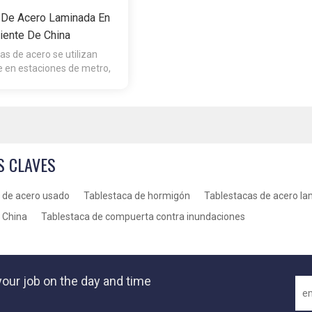
 De Acero Laminada En
iente De China
as de acero se utilizan
 en estaciones de metro,
entes y revestimientos de
ataguías.
S CLAVES
a de acero usado
Tablestaca de hormigón
Tablestacas de acero la
 China
Tablestaca de compuerta contra inundaciones
our job on the day and time